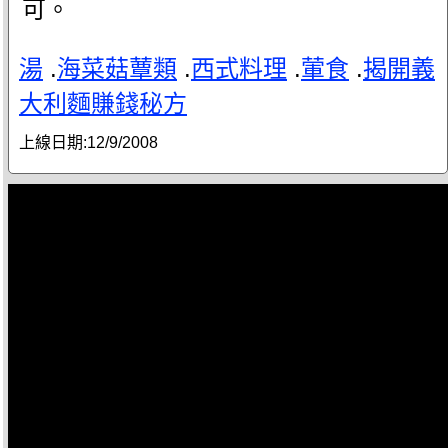
可。
湯
.
海菜菇蕈類
.
西式料理
.
葷食
.
揭開義
大利麵賺錢秘方
上線日期:
12/9/2008