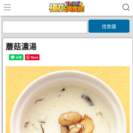
找食譜
蘑菇濃湯
Save