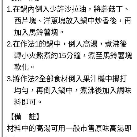
1.在鍋內倒入少許沙拉油，將蘑菇丁、
西芹塊、洋蔥塊放入鍋中炒香後，再
加入馬鈴薯塊。
2.在作法1的鍋中，倒入高湯，煮沸後
轉小火熬煮約15分鐘，煮至馬鈴薯塊
軟化。
3.將作法2全部食材倒入果汁機中攪打
均勻，再倒入鍋中，煮沸後加入調味
料即可。
【備 註】
材料中的高湯可用一般市售原味高湯即