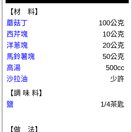
【材 料】
蘑菇丁
100公克
西芹塊
10公克
洋蔥塊
20公克
馬鈴薯塊
50公克
高湯
500cc
沙拉油
少許
【調 味 料】
鹽
1/4茶匙
【做 法】