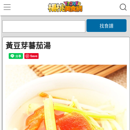
找食譜
黃豆芽蕃茄湯
Save