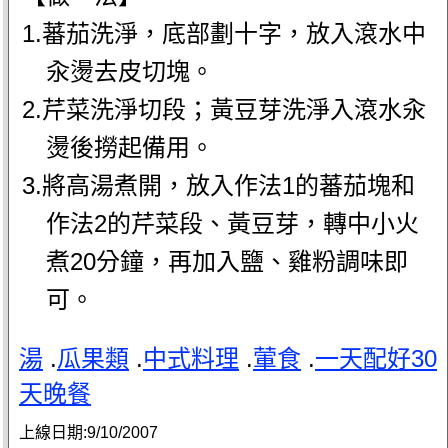
1.蕃茄洗淨，底部劃十字，放入滾水中
汆燙去皮切塊。
2.芹菜洗淨切段；黃豆芽洗淨入滾水汆
燙後撈起備用。
3.將高湯煮開，放入作法1的蕃茄塊和
作法2的芹菜段、黃豆芽，轉中小火
煮20分鐘，再加入鹽、雞粉調味即
可。
湯
.
瓜果類
.
中式料理
.
葷食
.
一天配好30
天晚餐
上線日期:
9/10/2007