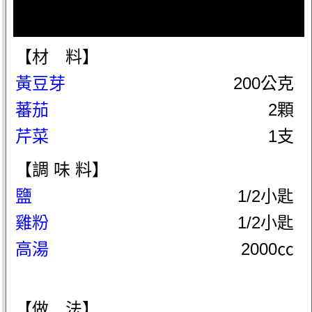
【材 料】
黃豆芽
200公克
蕃茄
2顆
芹菜
1支
【調 味 料】
鹽
1/2小匙
雞粉
1/2小匙
高湯
2000㏄
【做 法】