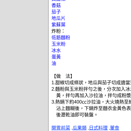
香菇
茄子
地瓜片
紫蘇葉
炸粉：
低筋麵粉
玉米粉
冰水
蛋黃
油
【做 法】
1.甜椒切成條狀，地瓜與茄子切成適當
2.麵粉與玉米粉拌勻之後，分次加入
黃，拌勻再加入沙拉油，拌勻成粉漿
3.熱鍋下約400㏄沙拉油，大火燒熱至
沾上麵糊後，下鍋炸至麵衣金黃色表
後瀝乾油即可裝盤。
開胃前菜
.
瓜果類
.
日式料理
.
葷食