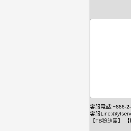
客服電話:+886-2-
客服Line:
@ytserv
【
FB粉絲團
】 【