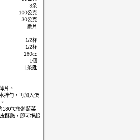
3朵
100公克
30公克
數片
1/2杯
1/2杯
160㏄
1個
1茶匙
薄片。
冰水拌勻，再加入蛋
。
約180℃後將蔬菜
皮酥脆，即可撈起