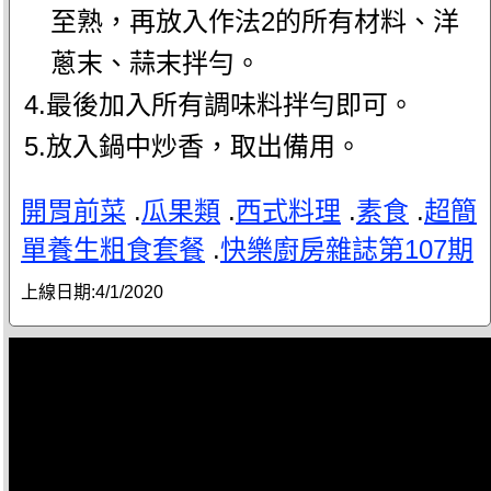
至熟，再放入作法2的所有材料、洋
蔥末、蒜末拌勻。
4.最後加入所有調味料拌勻即可。
5.放入鍋中炒香，取出備用。
開胃前菜
.
瓜果類
.
西式料理
.
素食
.
超簡
單養生粗食套餐
.
快樂廚房雜誌第107期
上線日期:
4/1/2020