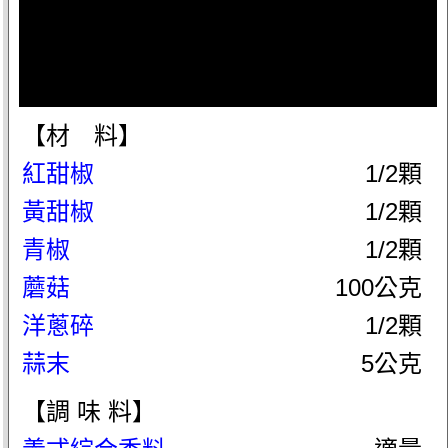
【材 料】
紅甜椒
1/2顆
黃甜椒
1/2顆
青椒
1/2顆
蘑菇
100公克
洋蔥碎
1/2顆
蒜末
5公克
【調 味 料】