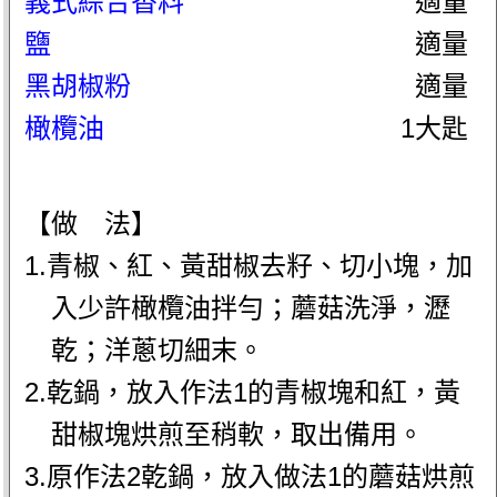
義式綜合香料
適量
鹽
適量
黑胡椒粉
適量
橄欖油
1大匙
【做 法】
1.青椒、紅、黃甜椒去籽、切小塊，加
入少許橄欖油拌勻；蘑菇洗淨，瀝
乾；洋蔥切細末。
2.乾鍋，放入作法1的青椒塊和紅，黃
甜椒塊烘煎至稍軟，取出備用。
3.原作法2乾鍋，放入做法1的蘑菇烘煎