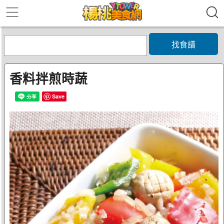
找食譜
香料拌煎時蔬
Save