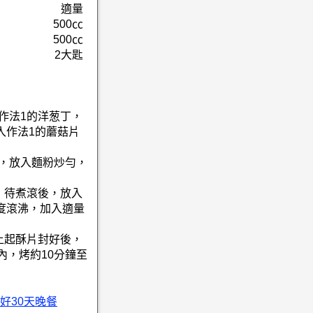
適量
500㏄
500㏄
2大匙
作法1的洋葱丁，
入作法1的蘑菇片
後，放入麵粉炒勻，
，待煮滾後，放入
度滾沸，加入適量
上起酥片封好後，
內，烤約10分鐘至
好30天晚餐