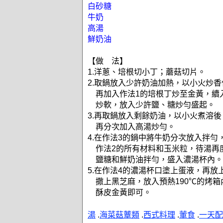
白砂糖
牛奶
高湯
鮮奶油
【做 法】
1.洋蔥、培根切小丁；蘑菇切片。
2.取鍋放入少許奶油加熱，以小火炒香
再加入作法1的培根丁炒至金黃，續
炒軟，放入少許鹽、糖炒勻盛起。
3.再取鍋放入剩餘奶油，以小火煮溶
再分次加入高湯炒勻。
4.在作法3的鍋中將牛奶分次放入拌勻
作法2的所有材料和玉米粒，待湯再
鹽糖和鮮奶油拌勻，盛入濃湯杯內。
5.在作法4的濃湯杯口塗上蛋液，再放
撒上黑芝麻，放入預熱190℃的烤箱
酥皮金黃即可。
湯
.
海菜菇蕈類
.
西式料理
.
葷食
.
一天配