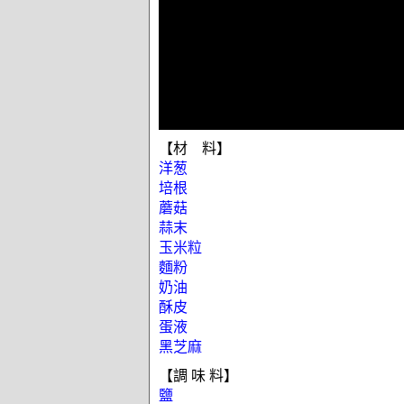
【材 料】
洋葱
培根
蘑菇
蒜末
玉米粒
麵粉
奶油
酥皮
蛋液
黑芝麻
【調 味 料】
鹽