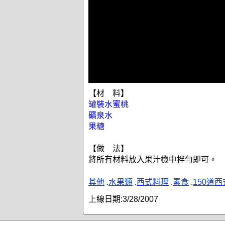
【材 料】
罐裝水蜜桃
礦泉水
果糖
【做 法】
將所有材料放入果汁機中拌勻即可。
其他
.
水果類
.
西式料理
.
素食
.
150道
上線日期:
3/28/2007