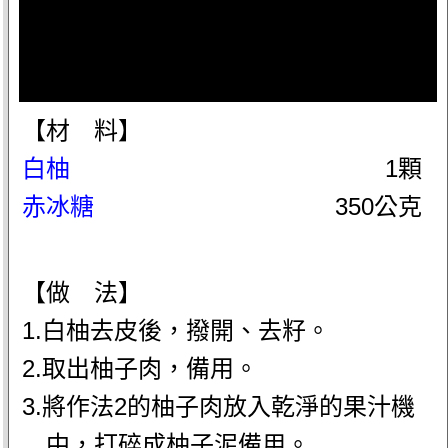
【材 料】
白柚
1顆
赤冰糖
350公克
【做 法】
1.白柚去皮後，撥開、去籽。
2.取出柚子肉，備用。
3.將作法2的柚子肉放入乾淨的果汁機
中，打碎成柚子泥備用。