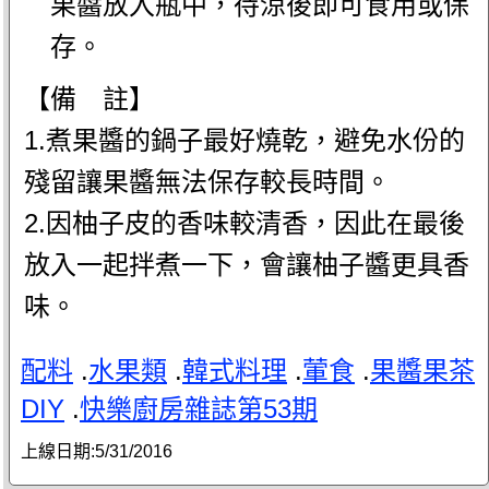
果醬放入瓶中，待涼後即可食用或保
存。
【備 註】
1.煮果醬的鍋子最好燒乾，避免水份的
殘留讓果醬無法保存較長時間。
2.因柚子皮的香味較清香，因此在最後
放入一起拌煮一下，會讓柚子醬更具香
味。
配料
.
水果類
.
韓式料理
.
葷食
.
果醬果茶
DIY
.
快樂廚房雜誌第53期
上線日期:
5/31/2016