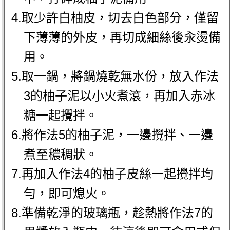
4.取少許白柚皮，切去白色部分，僅留
下薄薄的外皮，再切成細絲後汆燙備
用。
5.取一鍋，將鍋燒乾無水份，放入作法
3的柚子泥以小火煮滾，再加入赤冰
糖一起攪拌。
6.將作法5的柚子泥，一邊攪拌、一邊
煮至穠稠狀。
7.再加入作法4的柚子皮絲一起攪拌均
勻，即可熄火。
8.準備乾淨的玻璃瓶，趁熱將作法7的