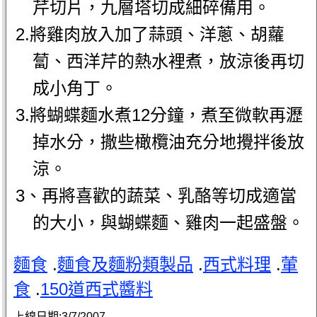
芹切片，九層塔切成細碎備用。
2.將雞肉放入加了蒜頭、洋蔥、胡蘿
蔔、西洋芹的熱水裡煮，放涼後再切
成小角丁。
3.將蝴蝶麵水煮12分鐘，煮至微軟再瀝
掉水分，撒些橄欖油充分地攪拌後放
涼。
3、再將喜歡的蔬菜、乳酪等切成適當
的大小，與蝴蝶麵、雞肉一起盛盤。
麵食
.
麵食及麵粉類製品
.
西式料理
.
葷
食
.
150道西式醬料
上線日期:
3/7/2007