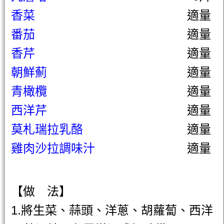
香菜
適量
番茄
適量
香芹
適量
朝鮮薊
適量
青橄欖
適量
西洋芹
適量
莫札瑞拉乳酪
適量
雞肉沙拉調味汁
適量
【做 法】
1.將生菜、蒜頭、洋蔥、胡蘿蔔、西洋