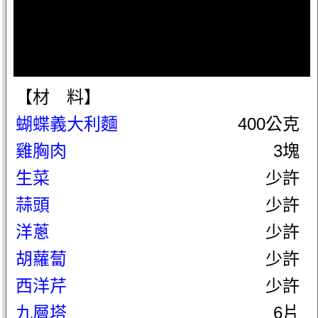
【材 料】
蝴蝶義大利麵
400公克
雞胸肉
3塊
生菜
少許
蒜頭
少許
洋蔥
少許
胡蘿蔔
少許
西洋芹
少許
九層塔
6片