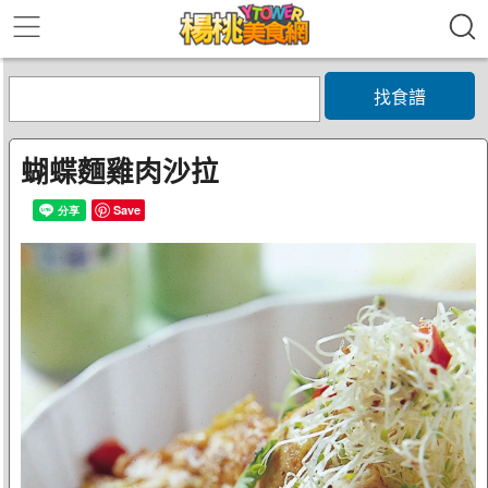
找食譜
蝴蝶麵雞肉沙拉
Save