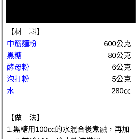
【材 料】
中筋麵粉
600公克
黑糖
80公克
酵母粉
6公克
泡打粉
5公克
水
280㏄
【做 法】
1.黑糖用100㏄的水混合後煮融，再加