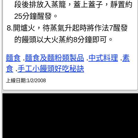
段後排放入蒸籠，蓋上蓋子，靜置約
25分鐘醒發。
8.開爐火，待蒸氣升起時將作法7醒發
的饅頭以大火蒸約8分鐘即可。
麵食
.
麵食及麵粉類製品
.
中式料理
.
素
食
.
手工小饅頭好吃秘訣
上線日期:
1/2/2008