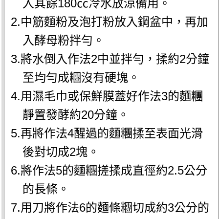
入其餘180㏄冷水放涼備用。
2.中筋麵粉及泡打粉放入鋼盆中，再加
入酵母粉拌勻。
3.將水倒入作法2中並拌勻，揉約2分鐘
至均勻成糰沒有硬塊。
4.用濕毛巾或保鮮膜蓋好作法3的麵糰
靜置發酵約20分鐘。
5.再將作法4醒過的麵糰揉至表面光滑
後對切成2塊。
6.將作法5的麵糰搓揉成直徑約2.5公分
的長條。
7.用刀將作法6的麵條糰切成約3公分的