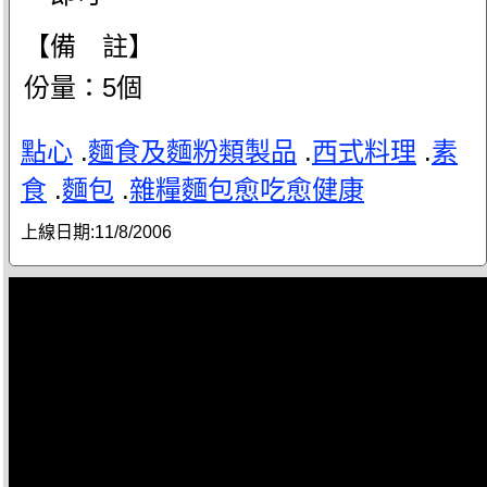
【備 註】
份量：5個
點心
.
麵食及麵粉類製品
.
西式料理
.
素
食
.
麵包
.
雜糧麵包愈吃愈健康
上線日期:
11/8/2006