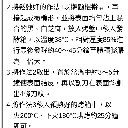
2.將鬆弛好的作法1以擀麵棍擀開，再
捲起成橄欖形，並將表面均勻沾上混
合的黑、白芝麻，放入烤盤中移入發
酵箱，以溫度38℃、相對溼度85%進
行最後發酵約40～45分鐘至體積膨脹
為一倍大。
3.將作法2取出，置於常溫中約3～5分
鐘使表面結皮，再以割刀在表面斜劃
出4條刀紋。
4.將作法3移入預熱好的烤箱中，以上
火200℃、下火180℃烘烤約25分鐘
即可。