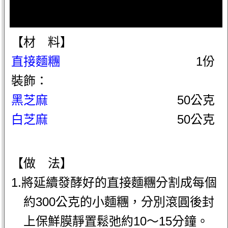
【材 料】
直接麵糰
1份
裝飾：
黑芝麻
50公克
白芝麻
50公克
【做 法】
1.將延續發酵好的直接麵糰分割成每個
約300公克的小麵糰，分別滾圓後封
上保鮮膜靜置鬆弛約10～15分鐘。