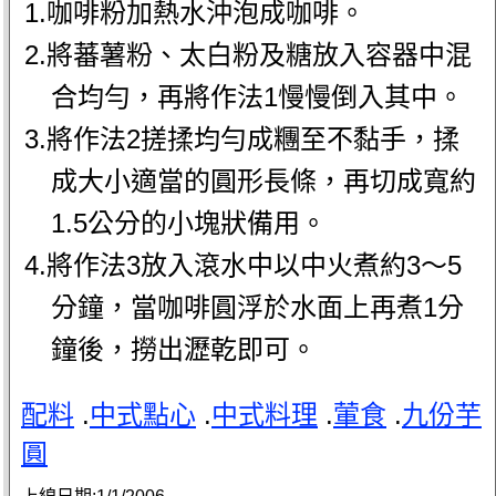
1.咖啡粉加熱水沖泡成咖啡。
2.將蕃薯粉、太白粉及糖放入容器中混
合均勻，再將作法1慢慢倒入其中。
3.將作法2搓揉均勻成糰至不黏手，揉
成大小適當的圓形長條，再切成寬約
1.5公分的小塊狀備用。
4.將作法3放入滾水中以中火煮約3～5
分鐘，當咖啡圓浮於水面上再煮1分
鐘後，撈出瀝乾即可。
配料
.
中式點心
.
中式料理
.
葷食
.
九份芋
圓