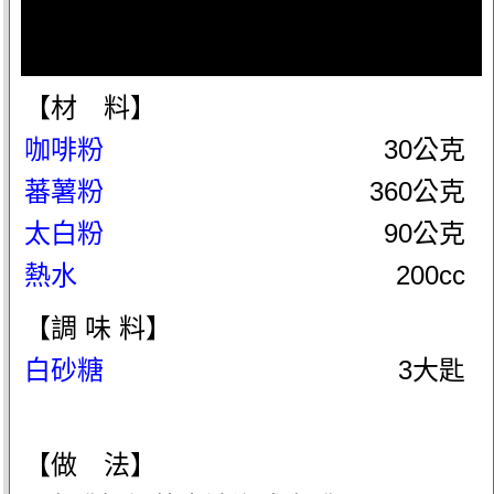
【材 料】
咖啡粉
30公克
蕃薯粉
360公克
太白粉
90公克
熱水
200cc
【調 味 料】
白砂糖
3大匙
【做 法】