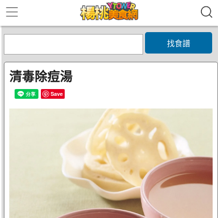
找食譜
清毒除痘湯
Save