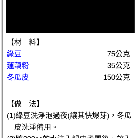
【材 料】
綠豆
75公克
蓮藕粉
35公克
冬瓜皮
150公克
【做 法】
(1)綠豆洗淨泡過夜(讓其快爆芽)，冬瓜
皮洗淨備用。