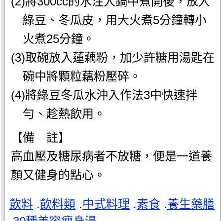
(2)將300cc的水注入鍋中煮開後，放入
綠豆、冬瓜皮，用大火煮5分鐘轉小
火煮25分鐘。
(3)取碗放入蓮藕粉，加少許糖用湯匙在
碗中將顆粒藕粉壓碎。
(4)將綠豆冬瓜水沖入作法3中快速拌
勻、趁熱飲用。
【備 註】
高血壓及糖尿病者不放糖，便是一道養
顏又健身的點心。
飲料
.
飲料類
.
中式料理
.
素食
.
養生藥膳