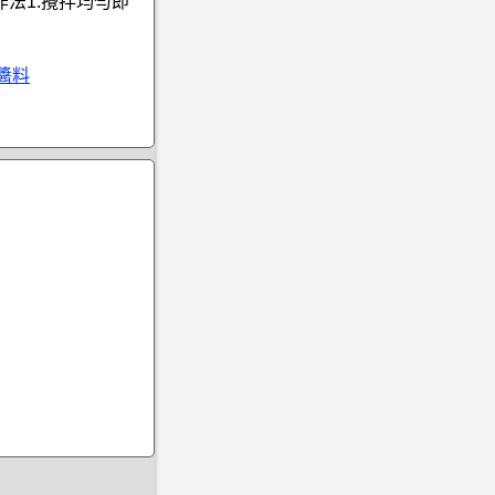
作法1.攪拌均勻即
式醬料