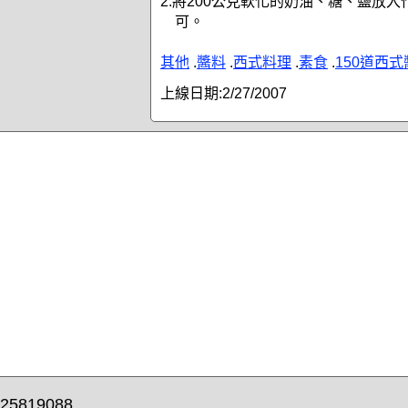
2.將200公克軟化的奶油、糖、鹽放入
可。
其他
.
醬料
.
西式料理
.
素食
.
150道西
上線日期:
2/27/2007
25819088