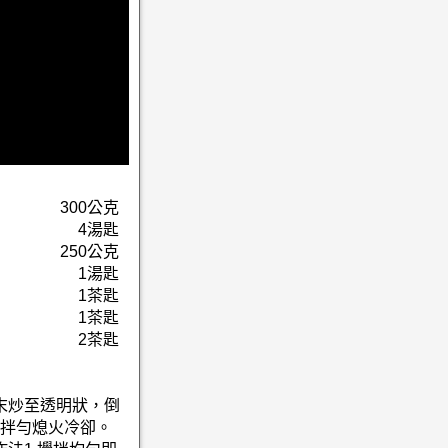
300公克
4湯匙
250公克
1湯匙
1茶匙
1茶匙
2茶匙
頭末炒至透明狀，倒
拌勻熄火冷卻。