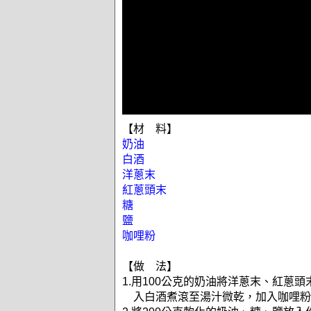
【材 料】
奶油
白酒
洋蔥末
紅蔥頭末
糖
鹽
咖哩粉
【做 法】
1.用100公克的奶油將洋蔥末、紅蔥
入白酒煮滾至湯汁微乾，加入咖哩粉