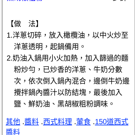
【做 法】
1.洋蔥切碎，放入橄欖油，以中火炒至
洋蔥透明，起鍋備用。
2.奶油入鍋用小火加熱，加入篩過的麵
粉炒勻，已炒香的洋蔥、牛奶分數
次，依次倒入鍋內混合，邊倒牛奶邊
攪拌鍋內醬汁以防結塊，最後加入
鹽、鮮奶油、黑胡椒粗粉調味。
其他
.
醬料
.
西式料理
.
葷食
.
150道西式
醬料