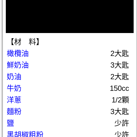
【材 料】
橄欖油
2大匙
鮮奶油
3大匙
奶油
2大匙
牛奶
150cc
洋蔥
1/2顆
麵粉
3大匙
鹽
少許
黑胡椒粗粉
少許