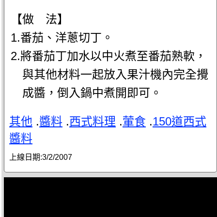
【做 法】
1.番茄、洋蔥切丁。
2.將番茄丁加水以中火煮至番茄熟軟，
與其他材料一起放入果汁機內完全攪
成醬，倒入鍋中煮開即可。
其他
.
醬料
.
西式料理
.
葷食
.
150道西式
醬料
上線日期:
3/2/2007