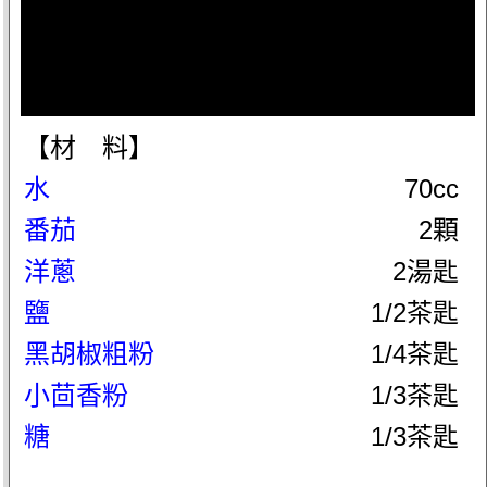
【材 料】
水
70cc
番茄
2顆
洋蔥
2湯匙
鹽
1/2茶匙
黑胡椒粗粉
1/4茶匙
小茴香粉
1/3茶匙
糖
1/3茶匙