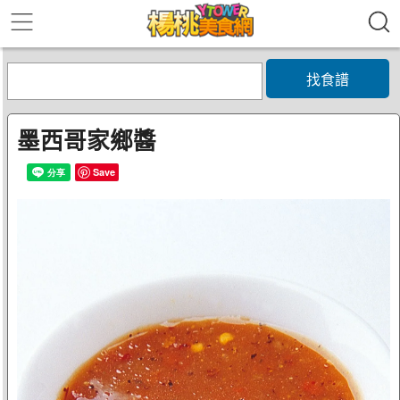
找食譜
墨西哥家鄉醬
Save