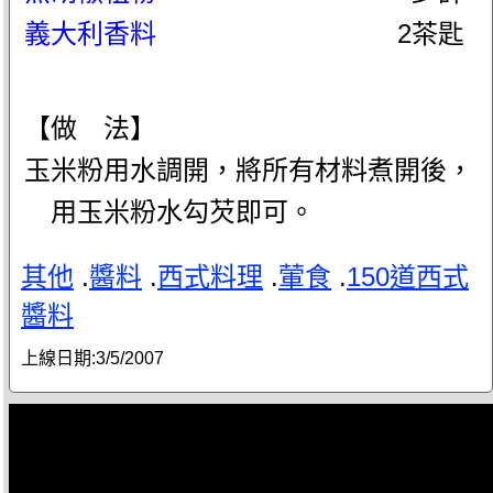
義大利香料
2茶匙
【做 法】
玉米粉用水調開，將所有材料煮開後，
用玉米粉水勾芡即可。
其他
.
醬料
.
西式料理
.
葷食
.
150道西式
醬料
上線日期:
3/5/2007