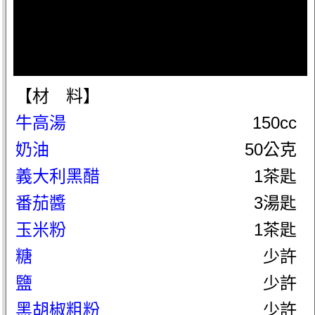
【材 料】
牛高湯
150cc
奶油
50公克
義大利黑醋
1茶匙
番茄醬
3湯匙
玉米粉
1茶匙
糖
少許
鹽
少許
黑胡椒粗粉
少許