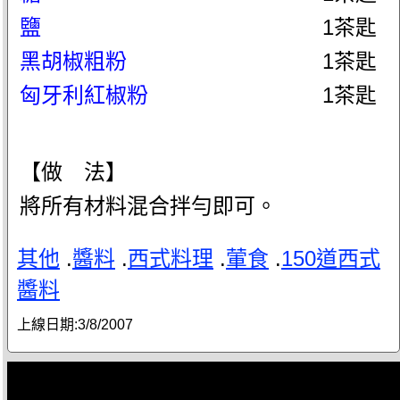
鹽
1茶匙
黑胡椒粗粉
1茶匙
匈牙利紅椒粉
1茶匙
【做 法】
將所有材料混合拌勻即可。
其他
.
醬料
.
西式料理
.
葷食
.
150道西式
醬料
上線日期:
3/8/2007