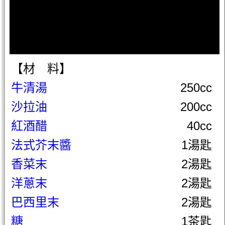
【材 料】
牛清湯
250cc
沙拉油
200cc
紅酒醋
40cc
法式芥末醬
1湯匙
香菜末
2湯匙
洋蔥末
2湯匙
巴西里末
2湯匙
糖
1茶匙