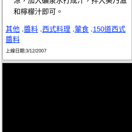
涼，加入礦泉水打成汁，拌入美乃滋
和檸檬汁即可。
其他
.
醬料
.
西式料理
.
葷食
.
150道西式
醬料
上線日期:
3/12/2007