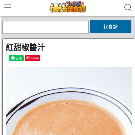
找食譜
紅甜椒醬汁
Save