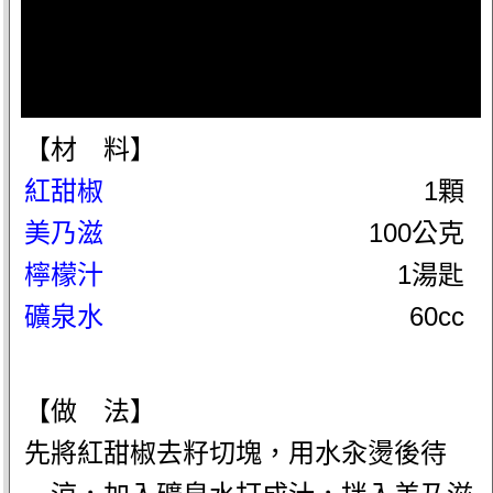
【材 料】
紅甜椒
1顆
美乃滋
100公克
檸檬汁
1湯匙
礦泉水
60cc
【做 法】
先將紅甜椒去籽切塊，用水汆燙後待