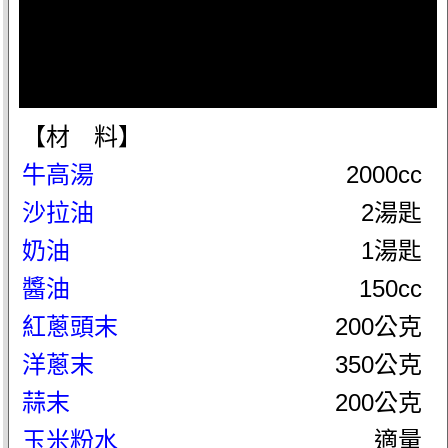
【材 料】
牛高湯
2000cc
沙拉油
2湯匙
奶油
1湯匙
醬油
150cc
紅蔥頭末
200公克
洋蔥末
350公克
蒜末
200公克
玉米粉水
適量