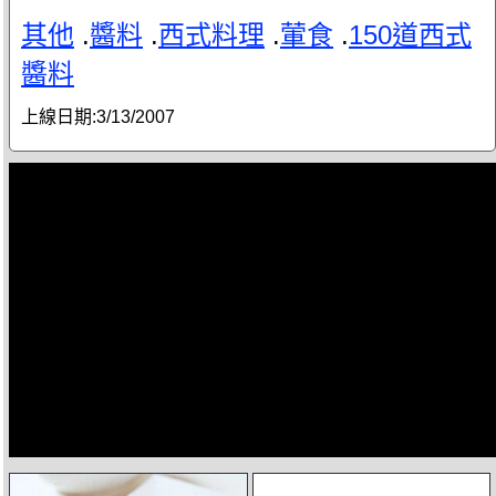
其他
.
醬料
.
西式料理
.
葷食
.
150道西式
醬料
上線日期:
3/13/2007