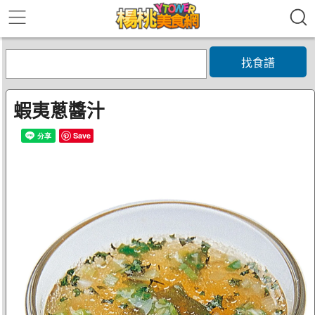
找食譜
蝦夷蔥醬汁
Save