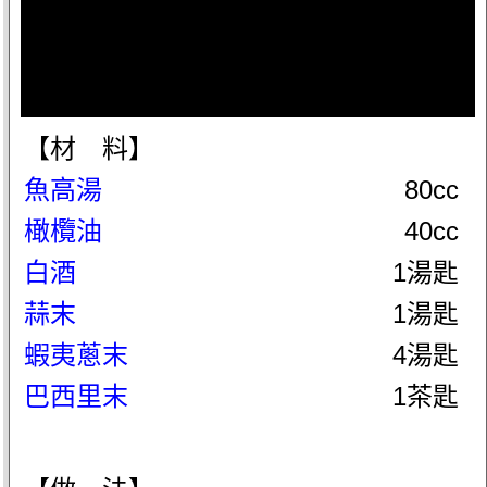
【材 料】
魚高湯
80cc
橄欖油
40cc
白酒
1湯匙
蒜末
1湯匙
蝦夷蔥末
4湯匙
巴西里末
1茶匙