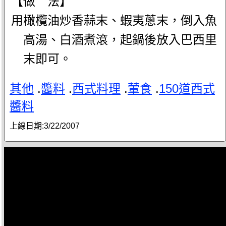
【做 法】
用橄欖油炒香蒜末、蝦夷蔥末，倒入魚
高湯、白酒煮滾，起鍋後放入巴西里
末即可。
其他
.
醬料
.
西式料理
.
葷食
.
150道西式
醬料
上線日期:
3/22/2007