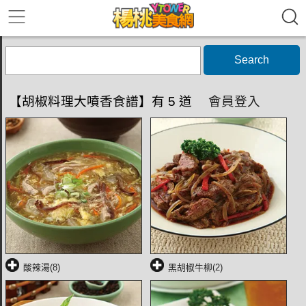
Search
【胡椒料理大噴香食譜】有 5 道
會員登入
酸辣湯(8)
黑胡椒牛柳(2)