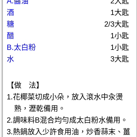
A.醬油
2大匙
酒
1大匙
糖
2/3大匙
醋
1小匙
B.太白粉
1小匙
水
3大匙
【做 法】
1.花椰菜切成小朵，放入滾水中汆燙
熟，瀝乾備用。
2.調味料B混合均勻成太白粉水備用。
3.熱鍋放入少許食用油，炒香蒜末、薑