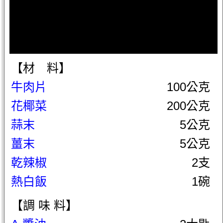
【材 料】
牛肉片
100公克
花椰菜
200公克
蒜末
5公克
薑末
5公克
乾辣椒
2支
熱白飯
1碗
【調 味 料】