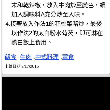
末和乾辣椒，放入牛肉炒至變色，續
加入調味料A充分炒至入味。
4.接著放入作法1的花椰菜略炒，最後
以作法2的太白粉水芶芡，即可淋在
熱白飯上食用。
飯食
.
牛肉
.
中式料理
.
葷食
上線日期:
9/17/2015