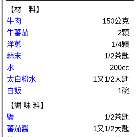
【材 料】
牛肉
150公克
牛蕃茄
2顆
洋蔥
1/4顆
蒜末
1/2茶匙
水
200㏄
太白粉水
1又1/2大匙
白飯
1碗
【調 味 料】
鹽
1/2茶匙
蕃茄醬
1又1/2大匙