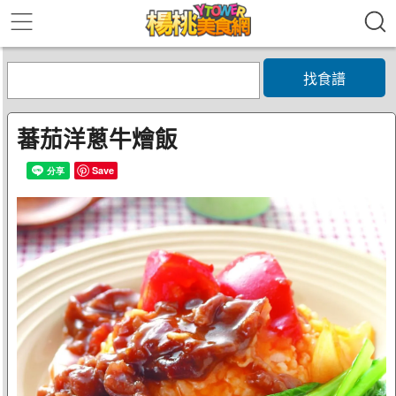
找食譜
蕃茄洋蔥牛燴飯
Save