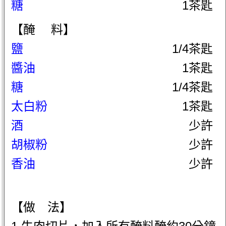
糖
1茶匙
【醃 料】
鹽
1/4茶匙
醬油
1茶匙
糖
1/4茶匙
太白粉
1茶匙
酒
少許
胡椒粉
少許
香油
少許
【做 法】