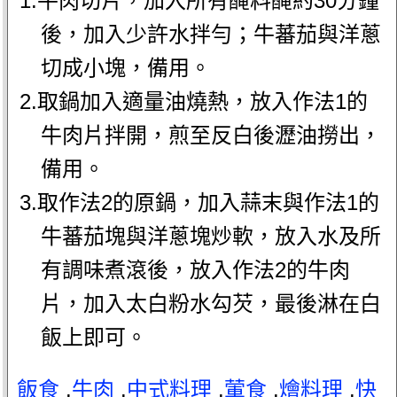
1.牛肉切片，加入所有醃料醃約30分鐘
後，加入少許水拌勻；牛蕃茄與洋蔥
切成小塊，備用。
2.取鍋加入適量油燒熱，放入作法1的
牛肉片拌開，煎至反白後瀝油撈出，
備用。
3.取作法2的原鍋，加入蒜末與作法1的
牛蕃茄塊與洋蔥塊炒軟，放入水及所
有調味煮滾後，放入作法2的牛肉
片，加入太白粉水勾芡，最後淋在白
飯上即可。
飯食
.
牛肉
.
中式料理
.
葷食
.
燴料理
.
快