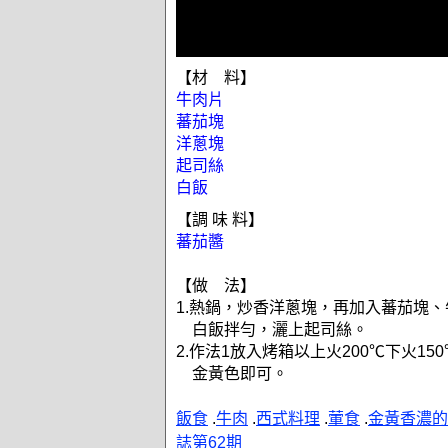
【材 料】
牛肉片
蕃茄塊
洋蔥塊
起司絲
白飯
【調 味 料】
蕃茄醬
【做 法】
1.熱鍋，炒香洋蔥塊，再加入蕃茄塊
白飯拌勻，灑上起司絲。
2.作法1放入烤箱以上火200℃下火15
金黃色即可。
飯食
.
牛肉
.
西式料理
.
葷食
.
金黃香濃的
誌第62期