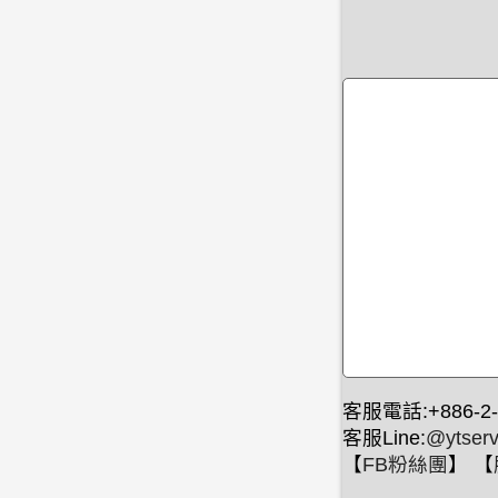
客服電話:+886-2-
客服Line:
@ytserv
【
FB粉絲團
】 【