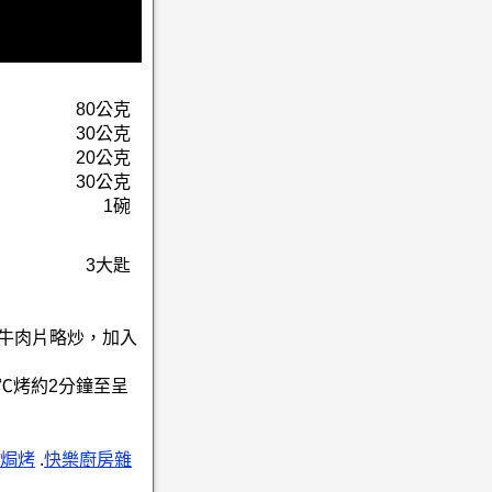
80公克
30公克
20公克
30公克
1碗
3大匙
、牛肉片略炒，加入
0℃烤約2分鐘至呈
焗烤
.
快樂廚房雜