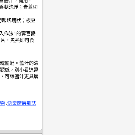
壽喜醬汁，備用。
；香菇洗淨；青蔥切
撈起切塊狀；板豆
入作法1的壽喜醬
肉片，煮熟即可食
魂關鍵。醬汁的濃
觀感，別小看這醬
，可讓醬汁更具層
物
.
快樂廚房雜誌