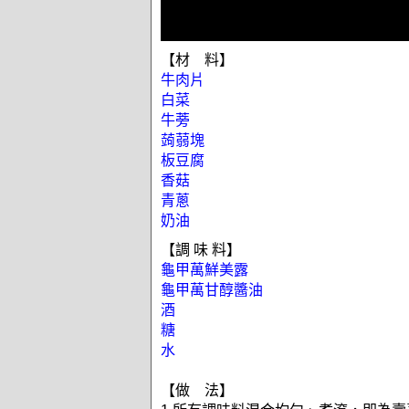
【材 料】
牛肉片
白菜
牛蒡
蒟蒻塊
板豆腐
香菇
青蔥
奶油
【調 味 料】
龜甲萬鮮美露
龜甲萬甘醇醬油
酒
糖
水
【做 法】