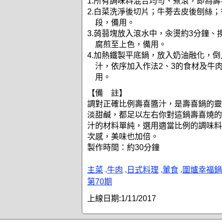
1.所有調味料混合均勻、煮滾，即為
2.白菜洗淨後切片；牛蒡去皮後刨絲
段，備用。
3.蒟蒻塊放入滾水中，汆燙約3分鐘、
腐煎至上色，備用。
4.加熱鐵製平底鍋，放入奶油融化，倒
汁，依序加入作法2、3的食材及牛
用。
【備 註】
調對正確比例壽喜醬汁，是壽喜鍋的靈
淡甜鹹，都足以左右你對這鍋壽喜燒的
汁的材料單純，選用適當比例的調味料
次感，美味也加倍。
製作時間：約30分鐘
主菜
.
牛肉
.
日式料理
.
葷食
.
圍爐幸福鍋
第70期
上線日期:
1/11/2017