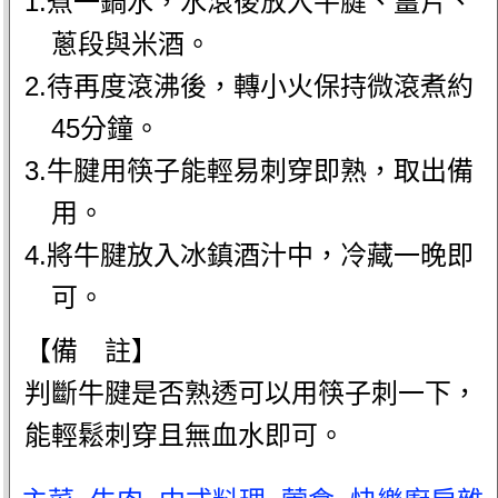
1.煮一鍋水，水滾後放入牛腱、薑片、
蔥段與米酒。
2.待再度滾沸後，轉小火保持微滾煮約
45分鐘。
3.牛腱用筷子能輕易刺穿即熟，取出備
用。
4.將牛腱放入冰鎮酒汁中，冷藏一晚即
可。
【備 註】
判斷牛腱是否熟透可以用筷子刺一下，
能輕鬆刺穿且無血水即可。