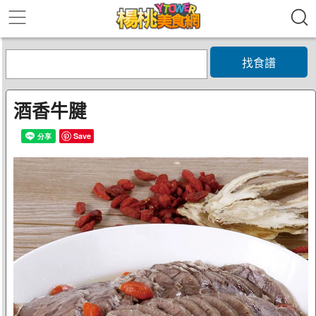
找食譜
酒香牛腱
Save