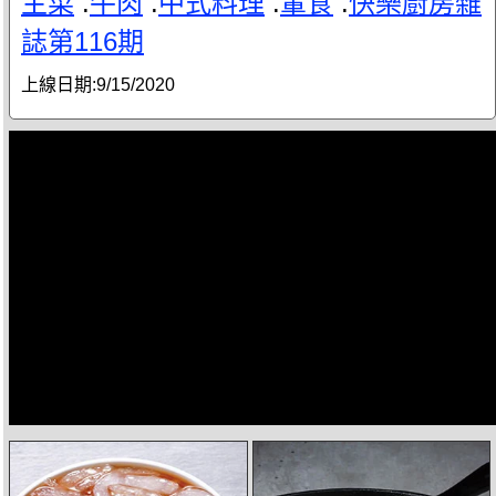
主菜
.
牛肉
.
中式料理
.
葷食
.
快樂廚房雜
誌第116期
上線日期:
9/15/2020