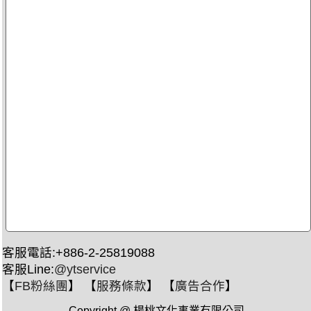
客服電話:+886-2-25819088
客服Line:
@ytservice
【
FB粉絲團
】 【
服務條款
】 【
廣告合作
】
Copyright @ 楊桃文化事業有限公司