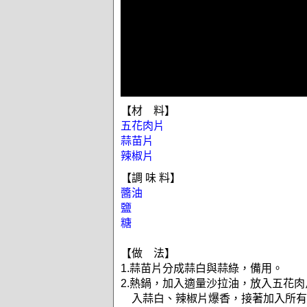
【材 料】
五花肉片
蒜苗片
辣椒片
【調 味 料】
醬油
鹽
糖
【做 法】
1.蒜苗片分成蒜白與蒜綠，備用。
2.熱鍋，加入適量沙拉油，放入五花
入蒜白、辣椒片爆香，接著加入所有