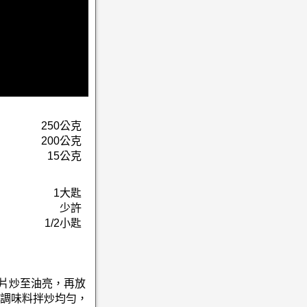
250公克
200公克
15公克
1大匙
少許
1/2小匙
肉片炒至油亮，再放
調味料拌炒均勻，