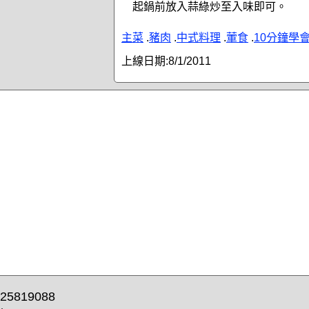
起鍋前放入蒜綠炒至入味即可。
主菜
.
豬肉
.
中式料理
.
葷食
.
10分鐘學
上線日期:
8/1/2011
25819088