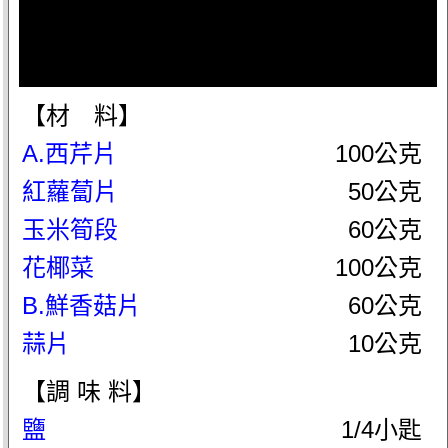
【材 料】
A.西芹片
100公克
紅蘿蔔片
50公克
玉米筍段
60公克
花椰菜
100公克
B.鮮香菇片
60公克
蒜片
10公克
【調 味 料】
鹽
1/4小匙