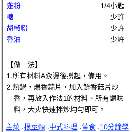
雞粉
1/4小匙
糖
少許
胡椒粉
少許
香油
少許
【做 法】
1.所有材料A汆燙後撈起，備用。
2.熱鍋，爆香蒜片，加入鮮香菇片炒
香，再放入作法1的材料、所有調味
料，大火快速拌炒均勻即可。
主菜
.
根莖類
.
中式料理
.
葷食
.
10分鐘學