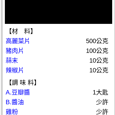
【材 料】
高麗菜片
500公克
豬肉片
100公克
蒜末
10公克
辣椒片
10公克
【調 味 料】
A.豆瓣醬
1大匙
B.醬油
少許
雞粉
少許