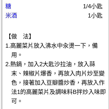
糖
1/4小匙
米酒
1小匙
【做 法】
1.高麗菜片放入沸水中汆燙一下，備
用。
2.熱鍋，加入2大匙沙拉油，放入蒜
末、辣椒片爆香，再放入肉片炒至變
色，接著加入豆瓣醬炒香，再放入作
法1的高麗菜片及調味料B拌炒入味即
可。