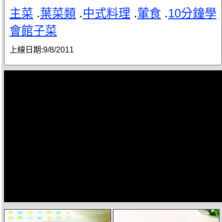
主菜
.
葉菜類
.
中式料理
.
葷食
.
10分鐘學
會館子菜
上線日期:
9/8/2011