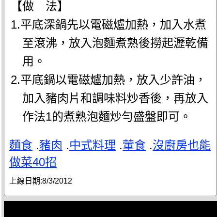
【做 法】
1.平底深鍋先以電磁爐加熱，加入水煮
至滾沸，放入泡麵煮熟後撈起瀝乾備
用。
2.平底鍋以電磁爐加熱，放入少許油，
加入豬肉片和調味料炒香後，再放入
作法1的煮熟泡麵炒勻盛盤即可。
麵食
.
豬肉
.
中式料理
.
葷食
.
沒廚房也能
做菜40招
上線日期:
8/3/2012