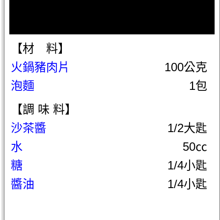
【材 料】
火鍋豬肉片
100公克
泡麵
1包
【調 味 料】
沙茶醬
1/2大匙
水
50㏄
糖
1/4小匙
醬油
1/4小匙