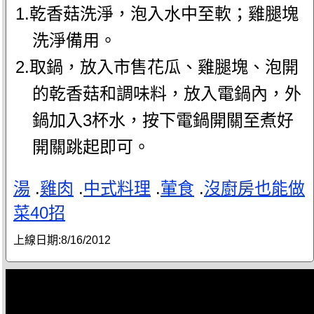
1.乾香菇洗淨，泡入水中至軟；雞腿塊
洗淨備用。
2.取鍋，放入市售花瓜、雞腿塊、泡開
的乾香菇和調味料，放入電鍋內，外
鍋加入3杯水，按下電鍋開關至煮好
開關跳起即可。
湯
.
雞肉
.
中式料理
.
葷食
.
沒廚房也能做
菜40招
上線日期:
8/16/2012