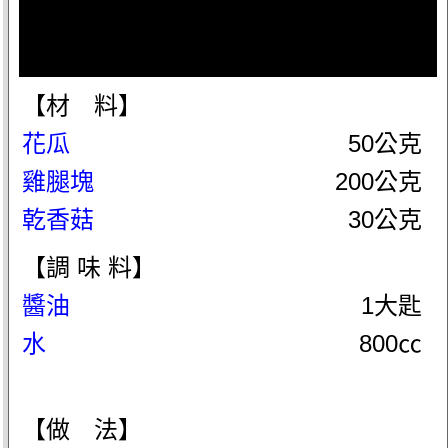
【材 料】
花瓜
50公克
雞腿塊
200公克
乾香菇
30公克
【調 味 料】
醬油
1大匙
水
800㏄
【做 法】