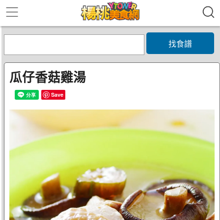
找食譜
瓜仔香菇雞湯
Save