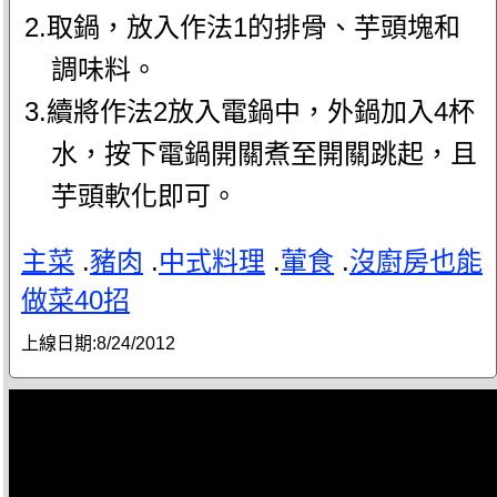
2.取鍋，放入作法1的排骨、芋頭塊和
調味料。
3.續將作法2放入電鍋中，外鍋加入4杯
水，按下電鍋開關煮至開關跳起，且
芋頭軟化即可。
主菜
.
豬肉
.
中式料理
.
葷食
.
沒廚房也能
做菜40招
上線日期:
8/24/2012