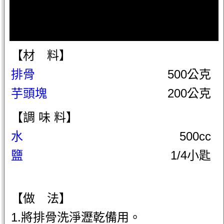
【材 料】
排骨
500公克
芋頭塊
200公克
【調 味 料】
水
500cc
鹽
1/4小匙
【做 法】
1.將排骨洗淨瀝乾備用。