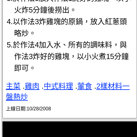
火炸5分鐘後撈出。
4.以作法3炸雞塊的原鍋，放入紅蔥頭
略炒。
5.於作法4加入水、所有的調味料，與
作法3炸好的雞塊，以小火煮15分鐘
即可。
主菜
.
雞肉
.
中式料理
.
葷食
.
2樣材料一
盤熱炒
上線日期:
10/28/2008