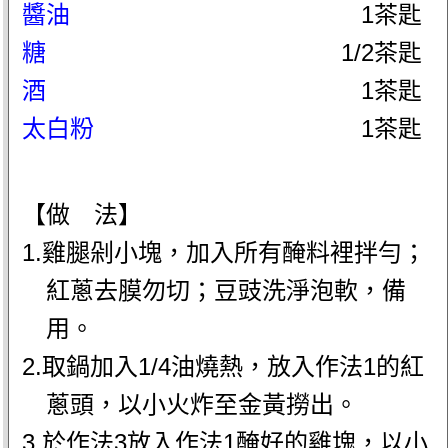
醬油
1茶匙
糖
1/2茶匙
酒
1茶匙
太白粉
1茶匙
【做 法】
1.雞腿剁小塊，加入所有醃料裡拌勻；
紅蔥去膜勿切；豆豉洗淨泡軟，備
用。
2.取鍋加入1/4油燒熱，放入作法1的紅
蔥頭，以小火炸至金黃撈出。
3.於作法3放入作法1醃好的雞塊，以小