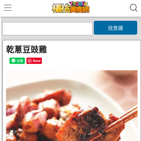
找食譜
乾蔥豆豉雞
Save