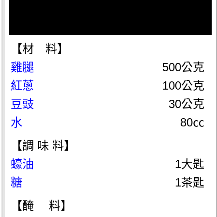
【材 料】
雞腿
500公克
紅蔥
100公克
豆豉
30公克
水
80㏄
【調 味 料】
蠔油
1大匙
糖
1茶匙
【醃 料】