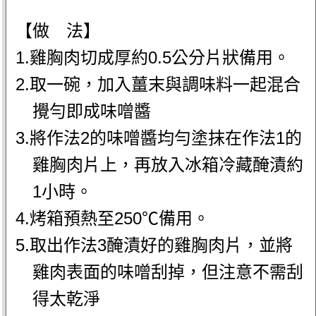
【做 法】
1.雞胸肉切成厚約0.5公分片狀備用。
2.取一碗，加入薑末與調味料一起混合
攪勻即成味噌醬
3.將作法2的味噌醬均勻塗抹在作法1的
雞胸肉片上，再放入冰箱冷藏醃漬約
1小時。
4.烤箱預熱至250℃備用。
5.取出作法3醃漬好的雞胸肉片，並將
雞肉表面的味噌刮掉，但注意不需刮
得太乾淨