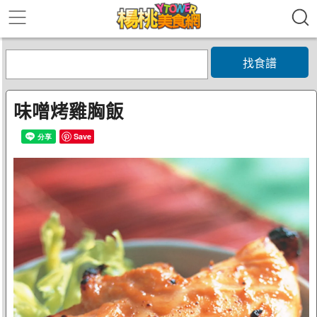
找食譜
味噌烤雞胸飯
Save