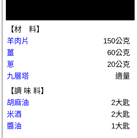
【材 料】
羊肉片
150公克
薑
60公克
蔥
20公克
九層塔
適量
【調 味 料】
胡麻油
2大匙
米酒
2大匙
醬油
1大匙