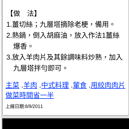
【做 法】
1.薑切絲；九層塔摘除老梗，備用。
2.熱鍋，倒入胡麻油，放入作法1薑絲
爆香。
3.放入羊肉片及其餘調味料炒熟，加入
九層塔拌勻即可。
主菜
.
羊肉
.
中式料理
.
葷食
.
用絞肉肉片
做菜時間省一半
上線日期:
8/9/2011