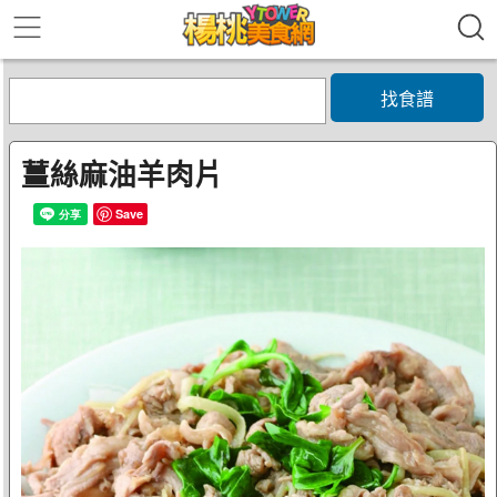
找食譜
薑絲麻油羊肉片
Save