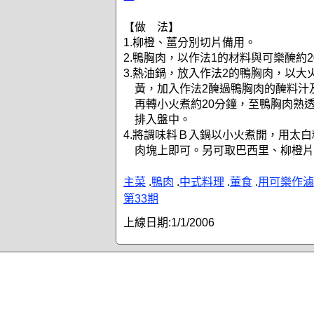
【做 法】
1.柳橙、薑分別切片備用。
2.鴨胸肉，以作法1的材料與可樂醃約
3.熱油鍋，放入作法2的鴨胸肉，以大
黃，加入作法2醃過鴨胸肉的醃料汁
再轉小火煮約20分鐘，至鴨胸肉熟
排入盤中。
4.將調味料Ｂ入鍋以小火煮開，用太
肉塊上即可。另可取巴西里、柳橙片
主菜
.
鴨肉
.
中式料理
.
葷食
.
用可樂作滷
第33期
上線日期:
1/1/2006