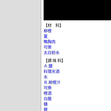
【材 料】
柳橙
薑
鴨胸肉
可樂
太白粉水
【調 味 料】
Ａ.鹽
料理米酒
水
Ｂ.柳橙汁
可樂
橙酒
白醋
糖
鹽