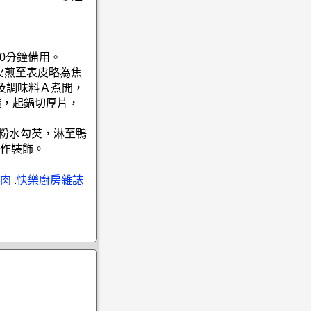
20分鐘備用。
火煎至表皮略為焦
及調味料Ａ煮開，
透，起鍋切厚片，
白粉水勾芡，淋至鴨
作裝飾。
肉
.
快樂廚房雜誌