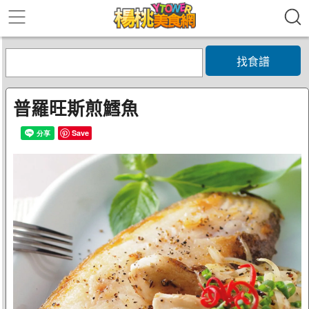
找食譜
普羅旺斯煎鱈魚
Save