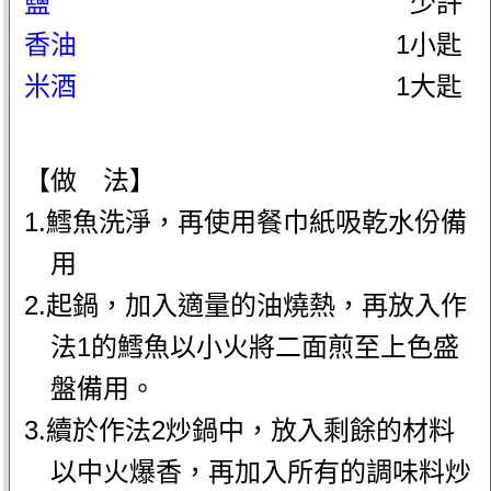
鹽
少許
香油
1小匙
米酒
1大匙
【做 法】
1.鱈魚洗淨，再使用餐巾紙吸乾水份備
用
2.起鍋，加入適量的油燒熱，再放入作
法1的鱈魚以小火將二面煎至上色盛
盤備用。
3.續於作法2炒鍋中，放入剩餘的材料
以中火爆香，再加入所有的調味料炒