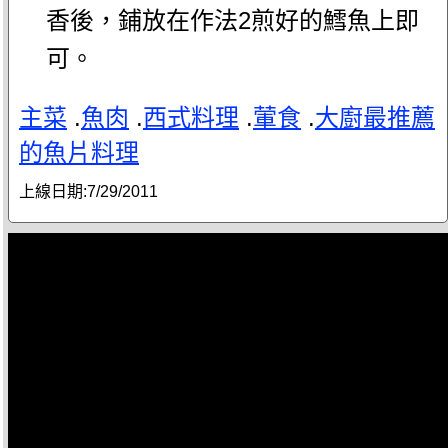
香後，鋪放在作法2煎好的鱈魚上即
可。
主菜
.
魚肉
.
西式料理
.
葷食
.
大廚最推薦
的魚片料理
上線日期:
7/29/2011