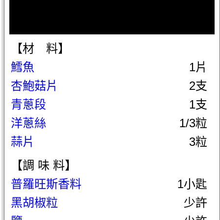
【材 料】
鱈魚
1片
杏鮑菇片
2支
青蔥段
1支
洋蔥絲
1/3粒
蒜片
3粒
【調 味 料】
普羅旺斯香料
1小匙
黑胡椒粒
少許