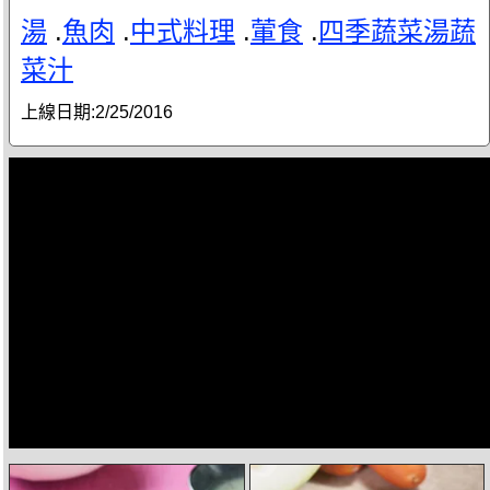
湯
.
魚肉
.
中式料理
.
葷食
.
四季蔬菜湯蔬
菜汁
上線日期:
2/25/2016