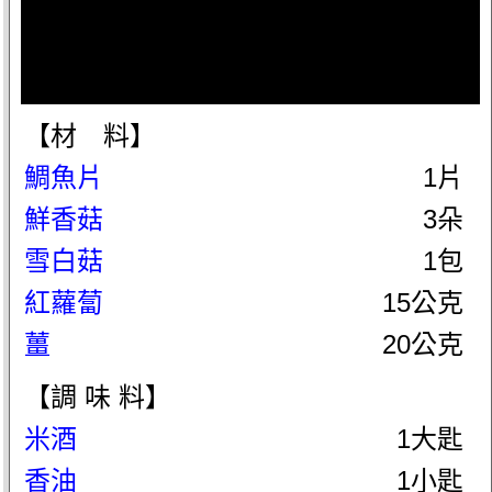
【材 料】
鯛魚片
1片
鮮香菇
3朵
雪白菇
1包
紅蘿蔔
15公克
薑
20公克
【調 味 料】
米酒
1大匙
香油
1小匙