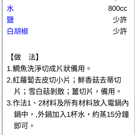
水
800cc
鹽
少許
白胡椒
少許
【做 法】
1.鯛魚洗淨切成片狀備用。
2.紅蘿蔔去皮切小片；鮮香菇去蒂切
片；雪白菇剝散；薑切片，備用。
3.作法1、2材料及所有材料放入電鍋內
鍋中，,外鍋加入1杯水，約蒸15分鐘
即可。