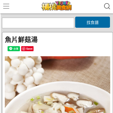
找食譜
魚片鮮菇湯
Save