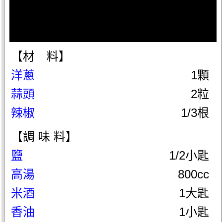
【材 料】
洋蔥
1顆
蒜頭
2粒
辣椒
1/3根
【調 味 料】
鹽
1/2小匙
高湯
800cc
米酒
1大匙
香油
1小匙