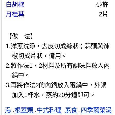
白胡椒
少許
月桂葉
2片
【做 法】
1.洋蔥洗淨，去皮切成絲狀；蒜頭與辣
椒切成片狀，備用。
2.將作法1、2材料及所有調味料放入內
鍋中。
3.再將作法2的內鍋放入電鍋中，外鍋
加入1杯水，蒸約20分鐘即可。
湯
.
根莖類
.
中式料理
.
素食
.
四季蔬菜湯