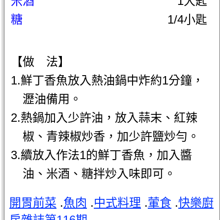
米酒
1大匙
糖
1/4小匙
【做 法】
1.鮮丁香魚放入熱油鍋中炸約1分鐘，
瀝油備用。
2.熱鍋加入少許油，放入蒜末、紅辣
椒、青辣椒炒香，加少許鹽炒勻。
3.續放入作法1的鮮丁香魚，加入醬
油、米酒、糖拌炒入味即可。
開胃前菜
.
魚肉
.
中式料理
.
葷食
.
快樂廚
房雜誌第116期