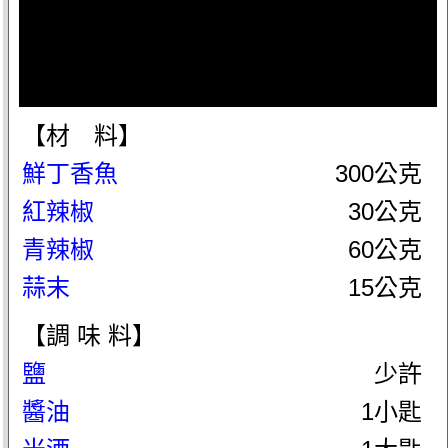
【材 料】
鮮丁香魚
300公克
紅辣椒
30公克
青辣椒
60公克
蒜末
15公克
【調 味 料】
鹽
少許
醬油
1小匙