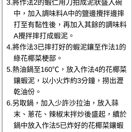
3.將作法2的蝦仁用刀拍成泥狀盛入碗
中，加入調味料A中的鹽邊攪拌邊摔
打至有黏性後，再加入其餘的調味料
A攪拌摔打成蝦泥。
4.將作法3已摔打好的蝦泥鑲至作法1的
綠花椰菜梗部。
5.熱油鍋至160℃，放入作法4的花椰菜
鑲蝦泥，以小火炸約3分鐘，撈出瀝
乾油份。
6.另取鍋，加入少許沙拉油，放入蒜
末、蔥花、辣椒末拌炒後盛起，續於
鍋中放入作法5已炸好的花椰菜鑲蝦