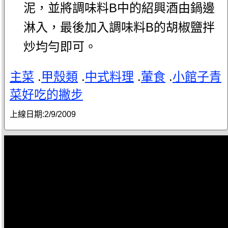
泥，並將調味料B中的紹興酒由鍋邊
淋入，最後加入調味料B的胡椒鹽拌
炒均勻即可。
主菜
.
甲殼類
.
中式料理
.
葷食
.
小館子青
菜好吃的撇步
上線日期:
2/9/2009