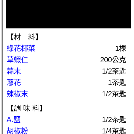
【材 料】
綠花椰菜
1棵
草蝦仁
200公克
蒜末
1/2茶匙
蔥花
1茶匙
辣椒末
1/2茶匙
【調 味 料】
A.鹽
1/2茶匙
胡椒粉
1/4茶匙