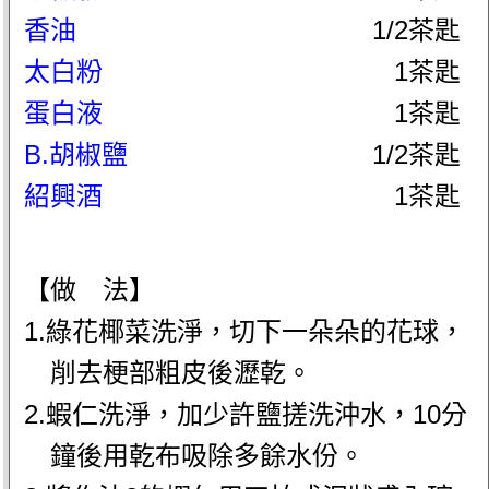
香油
1/2茶匙
太白粉
1茶匙
蛋白液
1茶匙
B.胡椒鹽
1/2茶匙
紹興酒
1茶匙
【做 法】
1.綠花椰菜洗淨，切下一朵朵的花球，
削去梗部粗皮後瀝乾。
2.蝦仁洗淨，加少許鹽搓洗沖水，10分
鐘後用乾布吸除多餘水份。