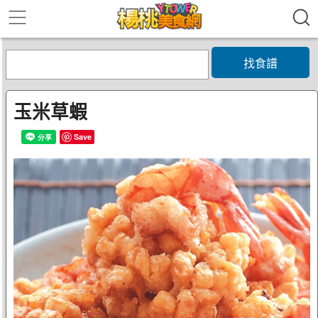
找食譜
玉米草蝦
Save