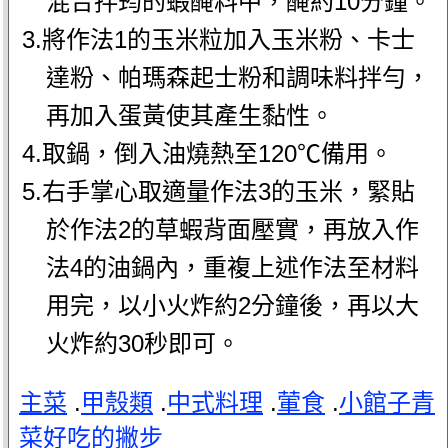
混合拌筠的蝦醃料中，醃約10分鐘。
3.將作法1的玉米粒加入玉米粉、卡士
達粉、帕瑪森起士粉和調味料拌勻，
再加入蛋黃使其產生黏性。
4.取鍋，倒入油燒熱至120℃備用。
5.右手掌心取適量作法3的玉米，緊貼
於作法2的草蝦背面壓實，再放入作
法4的油鍋內，重複上述作法至材料
用完，以小火炸約2分鐘後，再以大
火炸約30秒即可。
主菜
.
甲殼類
.
中式料理
.
葷食
.
小館子青
菜好吃的撇步