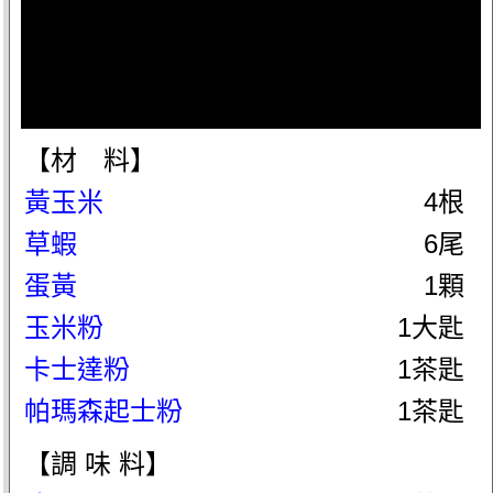
【材 料】
黃玉米
4根
草蝦
6尾
蛋黃
1顆
玉米粉
1大匙
卡士達粉
1茶匙
帕瑪森起士粉
1茶匙
【調 味 料】