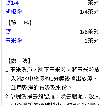
鹽1/4
茶匙
胡椒粉
1/4茶匙
【醃 料】
鹽
1/8茶匙
玉米粉
1茶匙
【做 法】
1.玉米洗淨，削下玉米粒，將玉米粒放
入沸水中汆燙約1分鐘後撈出放涼，
並用乾淨的布吸乾水份。
2.草蝦洗淨去殼留尾，除去腸泥，放入