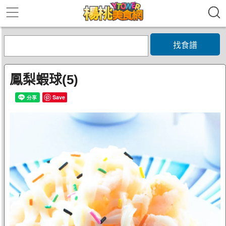
找食譜
鳳梨蝦球(5)
Save