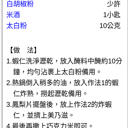
白胡椒粉
少許
米酒
1小匙
太白粉
10公克
【做 法】
1.蝦仁洗淨瀝乾，放入醃料中醃約10分
鐘，均勻沾裹上太白粉備用。
2.熱鍋倒入稍多的油，放入作法1的蝦
仁炸熟，撈起瀝乾備用。
3.鳳梨片擺盤後，放上作法2的炸蝦
仁，並擠上美乃滋。
4.最後再撒上巧克力米即可。