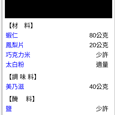
【材 料】
蝦仁
80公克
鳳梨片
20公克
巧克力米
少許
太白粉
適量
【調 味 料】
美乃滋
40公克
【醃 料】
鹽
少許