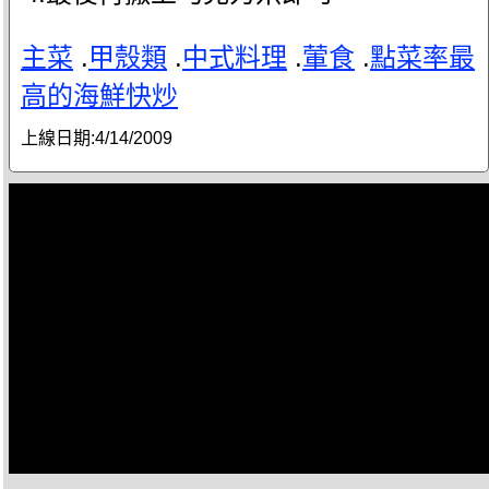
主菜
.
甲殼類
.
中式料理
.
葷食
.
點菜率最
高的海鮮快炒
上線日期:
4/14/2009