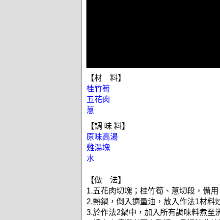
【材 料】
桂竹筍
五花肉
蔥
【調 味 料】
原味高湯
雞湯塊
水
【做 法】
1.五花肉切塊；桂竹筍、蔥切段，備用
2.熱鍋，倒入適量油，放入作法1材料
3.於作法2鍋中，加入所有調味料煮至