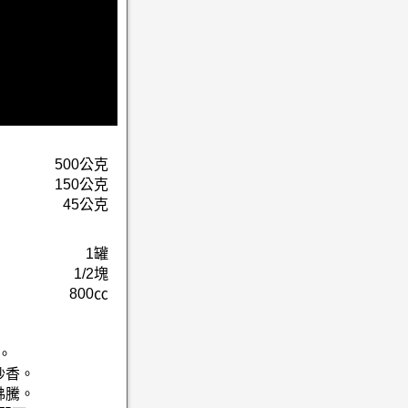
500公克
150公克
45公克
1罐
1/2塊
800㏄
。
炒香。
沸騰。