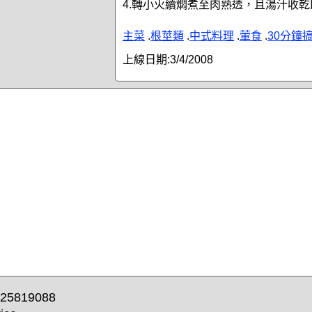
4.轉小火續燜煮至肉熟透，且湯汁收乾
主菜
.
根莖類
.
中式料理
.
葷食
.
30分鐘
上線日期:
3/4/2008
25819088