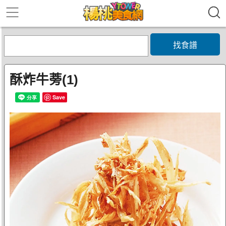
找食譜
酥炸牛蒡(1)
Save