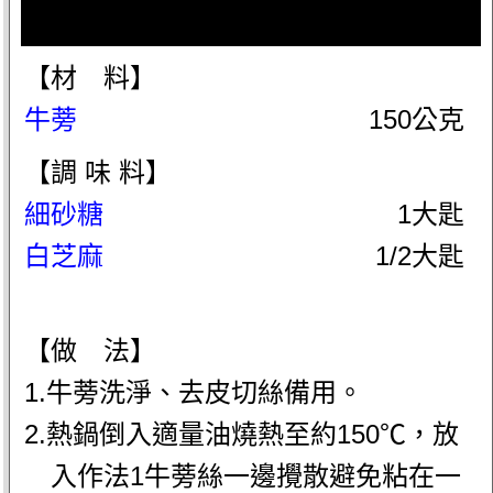
【材 料】
牛蒡
150公克
【調 味 料】
細砂糖
1大匙
白芝麻
1/2大匙
【做 法】
1.牛蒡洗淨、去皮切絲備用。
2.熱鍋倒入適量油燒熱至約150℃，放
入作法1牛蒡絲一邊攪散避免粘在一