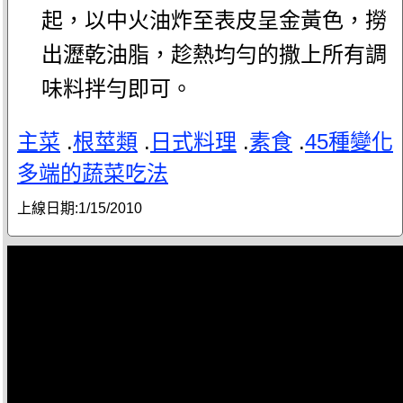
起，以中火油炸至表皮呈金黃色，撈
出瀝乾油脂，趁熱均勻的撒上所有調
味料拌勻即可。
主菜
.
根莖類
.
日式料理
.
素食
.
45種變化
多端的蔬菜吃法
上線日期:
1/15/2010