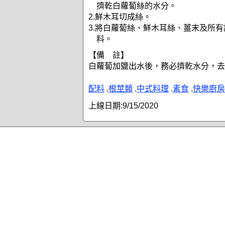
擠乾白蘿蔔絲的水分。
2.鮮木耳切成絲。
3.將白蘿蔔絲、鮮木耳絲、薑末及所
料。
【備 註】
白蘿蔔加鹽出水後，務必擠乾水分，去
配料
.
根莖類
.
中式料理
.
素食
.
快樂廚房
上線日期:
9/15/2020