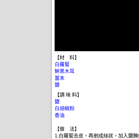
【材 料】
白蘿蔔
鮮黑木耳
薑末
鹽
【調 味 料】
鹽
白胡椒粉
香油
【做 法】
1.白蘿蔔去皮，再剉成絲狀，加入鹽醃