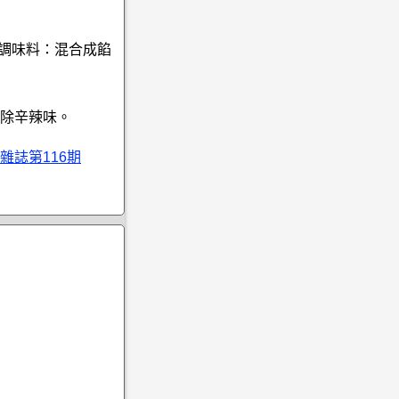
有調味料：混合成餡
除辛辣味。
雜誌第116期