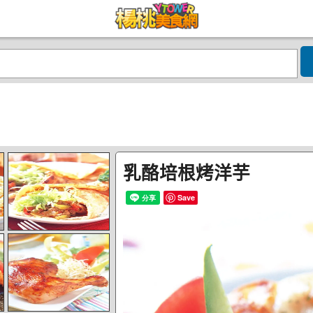
乳酪培根烤洋芋
Save