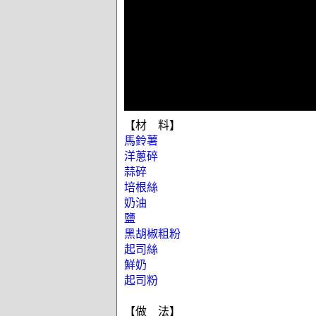
【材 料】
馬鈴薯
洋蔥碎
蒜碎
培根絲
奶油
鹽
黑胡椒粗粉
起司絲
鮮奶
起司粉
【做 法】