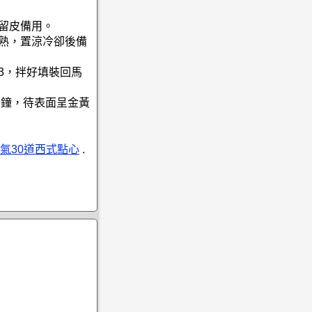
，留皮備用。
炒熟，置涼冷卻後備
3，拌好填裝回馬
8分鐘，待表面呈金黃
氣30道西式點心
.