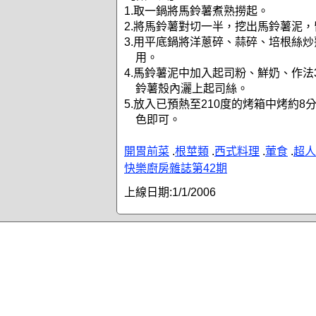
1.取一鍋將馬鈴薯煮熟撈起。
2.將馬鈴薯對切一半，挖出馬鈴薯泥
3.用平底鍋將洋蔥碎、蒜碎、培根絲
用。
4.馬鈴薯泥中加入起司粉、鮮奶、作法
鈴薯殼內灑上起司絲。
5.放入已預熱至210度的烤箱中烤約
色即可。
開胃前菜
.
根莖類
.
西式料理
.
葷食
.
超人
快樂廚房雜誌第42期
上線日期:
1/1/2006