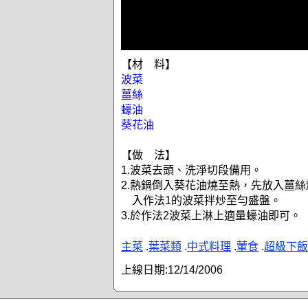
【材 料】
波菜
薑絲
蠔油
葵花油
【做 法】
1.波菜去頭、洗淨切段備用。
2.熱鍋倒入葵花油燒至熱，先放入薑
入作法1的波菜拌炒至勻盛盤。
3.於作法2波菜上淋上適量蠔油即可。
主菜
.
葉菜類
.
中式料理
.
葷食
.
超級下飯
上線日期:
12/14/2006