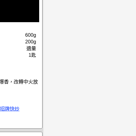
600g
200g
適量
1匙
絲爆香，改轉中火放
招牌快炒