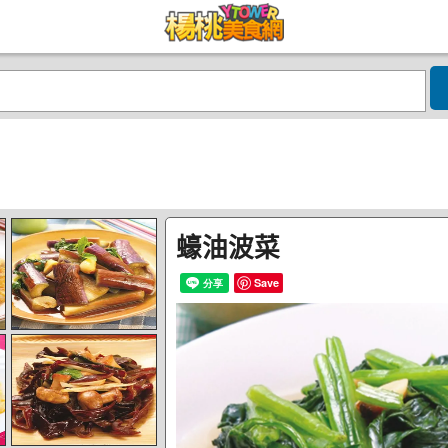
蠔油波菜
Save