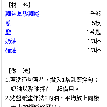
【材 料】
麵包基礎麵糊
全部
蔥
5枝
鹽
1茶匙
奶油
1/3杯
豬油
1/3杯
【做 法】
1.蔥洗淨切蔥花，撒入1茶匙鹽拌勻；
奶油與豬油拌在一起備用。
2.烤盤紙塗作法2的油，平均放上同樣