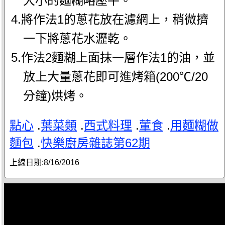
大小的麵糊略壓平。
4.將作法1的蔥花放在濾網上，稍微擠
一下將蔥花水瀝乾。
5.作法2麵糊上面抹一層作法1的油，並
放上大量蔥花即可進烤箱(200℃/20
分鐘)烘烤。
點心
.
葉菜類
.
西式料理
.
葷食
.
用麵糊做
麵包
.
快樂廚房雜誌第62期
上線日期:
8/16/2016