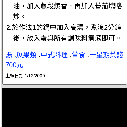
油，加入蔥段爆香，再加入蕃茄塊略
炒。
2.於作法1的鍋中加入高湯，煮滾2分鐘
後，放入蛋與所有調味料煮滾即可。
湯
.
瓜果類
.
中式料理
.
葷食
.
一星期菜錢
700元
上線日期:
1/12/2009