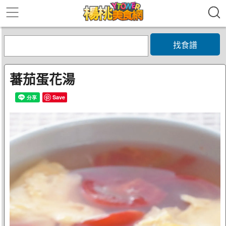
找食譜
蕃茄蛋花湯
Save