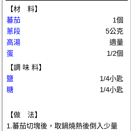
【材 料】
蕃茄
1個
蔥段
5公克
高湯
適量
蛋
1/2個
【調 味 料】
鹽
1/4小匙
糖
1/4小匙
【做 法】
1.蕃茄切塊後，取鍋燒熱後倒入少量